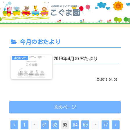
今月のおたより
2019年4月のおたより
お知らせ
2019.04.09
次のページ
前
次
1
…
61
62
63
64
65
…
77